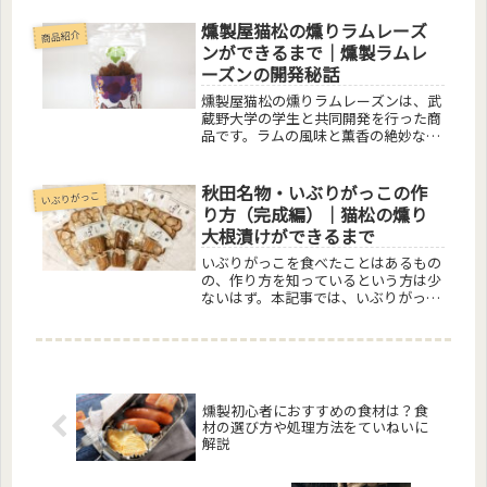
ていねいにご紹介します。
燻製屋猫松の燻りラムレーズ
商品紹介
ンができるまで｜燻製ラムレ
ーズンの開発秘話
燻製屋猫松の燻りラムレーズンは、武
蔵野大学の学生と共同開発を行った商
品です。ラムの風味と薫香の絶妙なバ
ランスがたまらない燻りラムレーズン
の開発から販売までの道のりを、包み
隠さずご紹介いたします。
秋田名物・いぶりがっこの作
いぶりがっこ
り方（完成編）｜猫松の燻り
大根漬けができるまで
いぶりがっこを食べたことはあるもの
の、作り方を知っているという方は少
ないはず。本記事では、いぶりがっこ
の起源や作り方を3つの記事にわけ、
ていねいにご紹介します。
燻製初心者におすすめの食材は？食
材の選び方や処理方法をていねいに
解説