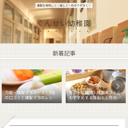
燻製を美味しく・楽しく・わかりやすく！
くんせい幼稚園
新着記事
万能・燻製マヨネーズ！3社
ギフトに最適！燻製ギフトを
の口コミと燻製マヨのレシピ
おすすめする理由と女性向け
を紹介
燻製ギフトを紹介