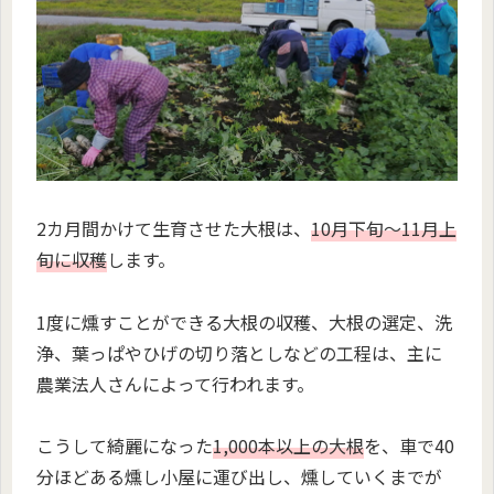
2カ月間かけて生育させた大根は、
10月下旬〜11月上
旬に収穫
します。
1度に燻すことができる大根の収穫、大根の選定、洗
浄、葉っぱやひげの切り落としなどの工程は、主に
農業法人さんによって行われます。
こうして綺麗になった
1,000本以上の大根
を、車で40
分ほどある燻し小屋に運び出し、燻していくまでが