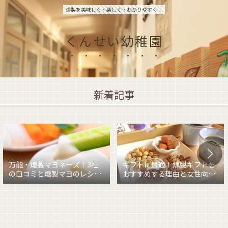
燻製を美味しく・楽しく・わかりやすく！
くんせい幼稚園
新着記事
万能・燻製マヨネーズ！3社
ギフトに最適！燻製ギフトを
の口コミと燻製マヨのレシピ
おすすめする理由と女性向け
を紹介
燻製ギフトを紹介