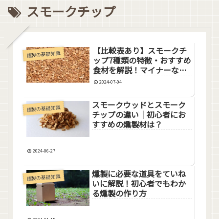
スモークチップ
【比較表あり】スモークチ
燻製の基礎知識
ップ7種類の特徴・おすすめ
食材を解説！マイナーなチ
ップも
2024-07-04
スモークウッドとスモーク
燻製の基礎知識
チップの違い｜初心者にお
すすめの燻製材は？
2024-06-27
燻製に必要な道具をていね
燻製の基礎知識
いに解説！初心者でもわか
る燻製の作り方