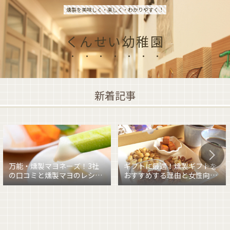
燻製を美味しく・楽しく・わかりやすく！
くんせい幼稚園
新着記事
万能・燻製マヨネーズ！3社
ギフトに最適！燻製ギフトを
の口コミと燻製マヨのレシピ
おすすめする理由と女性向け
を紹介
燻製ギフトを紹介