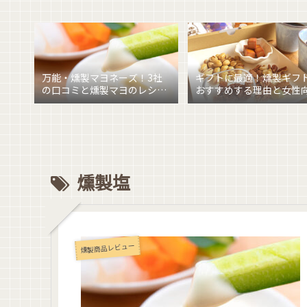
万能・燻製マヨネーズ！3社
ギフトに最適！燻製ギフ
の口コミと燻製マヨのレシピ
おすすめする理由と女性
を紹介
燻製ギフトを紹介
燻製塩
燻製商品レビュー