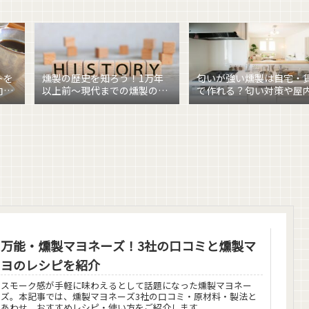
トを
燻製の歴史を知ろう！1万年
匂いが強い燻製は自宅・
向け
以上前〜現代までの燻製の歴
で作れる？匂い対策や屋
史を解説
製のポイント
万能・燻製マヨネーズ！3社の口コミと燻製マ
ヨのレシピを紹介
スモーク感が手軽に味わえるとして話題になった燻製マヨネー
ズ。本記事では、燻製マヨネーズ3社の口コミ・原材料・製法と
あわせ、おすすめレシピ・使い方をご紹介します。