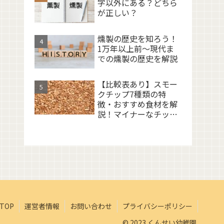
字以外にある？どちら
が正しい？
燻製の歴史を知ろう！
1万年以上前〜現代ま
での燻製の歴史を解説
【比較表あり】スモー
クチップ7種類の特
徴・おすすめ食材を解
説！マイナーなチップ
も
TOP
運営者情報
お問い合わせ
プライバシーポリシー
© 2023 くんせい幼稚園.