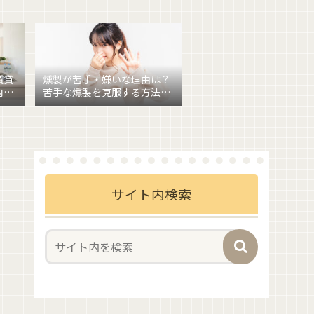
賃貸
燻製が苦手・嫌いな理由は？
内燻
苦手な燻製を克服する方法も
あわせて紹介
サイト内検索