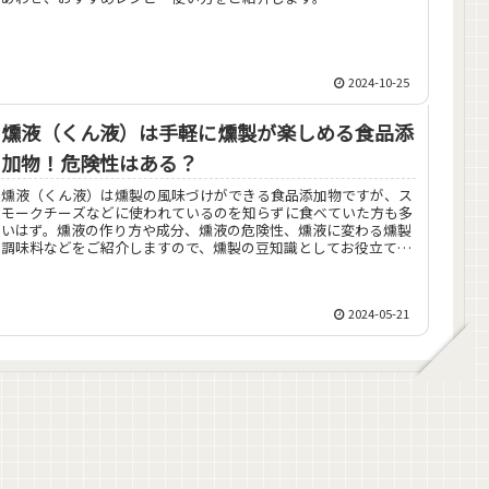
2024-10-25
燻液（くん液）は手軽に燻製が楽しめる食品添
加物！危険性はある？
燻液（くん液）は燻製の風味づけができる食品添加物ですが、ス
モークチーズなどに使われているのを知らずに食べていた方も多
いはず。燻液の作り方や成分、燻液の危険性、燻液に変わる燻製
調味料などをご紹介しますので、燻製の豆知識としてお役立てく
ださい。
2024-05-21