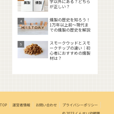
字以外にある？どちら
が正しい？
燻製の歴史を知ろう！
1万年以上前〜現代ま
での燻製の歴史を解説
スモークウッドとスモ
ークチップの違い｜初
心者におすすめの燻製
材は？
TOP
運営者情報
お問い合わせ
プライバシーポリシー
© 2023 くんせい幼稚園.