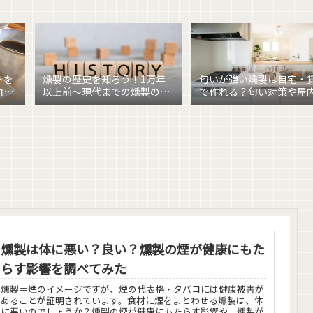
トを
燻製の歴史を知ろう！1万年
匂いが強い燻製は自宅・
向け
以上前〜現代までの燻製の歴
で作れる？匂い対策や屋
史を解説
製のポイント
燻製は体に悪い？良い？燻製の煙が健康にもた
らす影響を調べてみた
燻製＝煙のイメージですが、煙の代表格・タバコには健康被害が
あることが証明されています。食材に煙をまとわせる燻製は、体
に悪いのでしょうか？燻製の煙が健康にもたらす影響や、燻製が