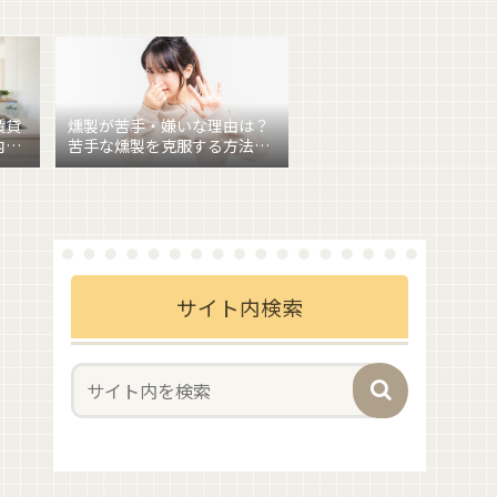
賃貸
燻製が苦手・嫌いな理由は？
内燻
苦手な燻製を克服する方法も
あわせて紹介
サイト内検索