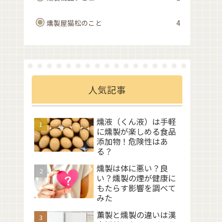
燻製屋猫松のこと
4
人気記事
燻液（くん液）は手軽
に燻製が楽しめる食品
添加物！危険性はあ
る？
燻製は体に悪い？良
い？燻製の煙が健康に
もたらす影響を調べて
みた
薫製と燻製の違いは漢