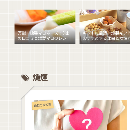
万能・燻製マヨネーズ！3社
ギフトに最適！燻製ギフ
の口コミと燻製マヨのレシピ
おすすめする理由と女性
を紹介
燻製ギフトを紹介
燻煙
燻製の豆知識